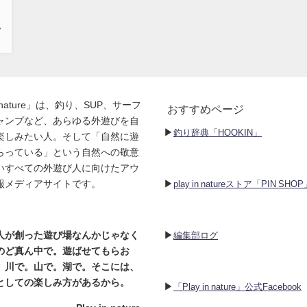
ッ
。
ム
in nature」は、釣り、SUP、サーフ
おすすめページ
ャンプなど、あらゆる外遊びを自
▶︎
釣り辞典「HOOKIN」
楽しみたい人。そして「自然に遊
らっている」という自然への敬意
いすべての外遊び人に向けたアウ
▶︎
報メディアサイトです。
play in natureストア「PIN SHO
▶︎
人が創った遊び場なんかじゃなく
編集部ログ
のど真ん中で。遊ばせてもらお
。川で。山で。湖で。そこには、
としての楽しみ方があるから。
▶︎
「Play in nature」公式Facebook