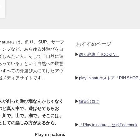
イ
に
in nature」は、釣り、SUP、サーフ
おすすめページ
ャンプなど、あらゆる外遊びを自
▶︎
釣り辞典「HOOKIN」
楽しみたい人。そして「自然に遊
らっている」という自然への敬意
いすべての外遊び人に向けたアウ
▶︎
報メディアサイトです。
play in natureストア「PIN SHO
▶︎
人が創った遊び場なんかじゃなく
編集部ログ
のど真ん中で。遊ばせてもらお
。川で。山で。湖で。そこには、
としての楽しみ方があるから。
▶︎
「Play in nature」公式Facebook
Play in nature.