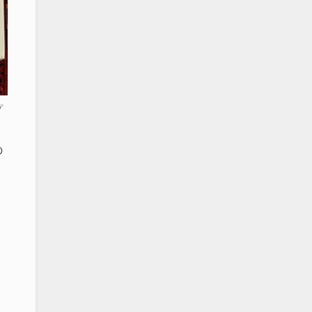
プ
の
っ