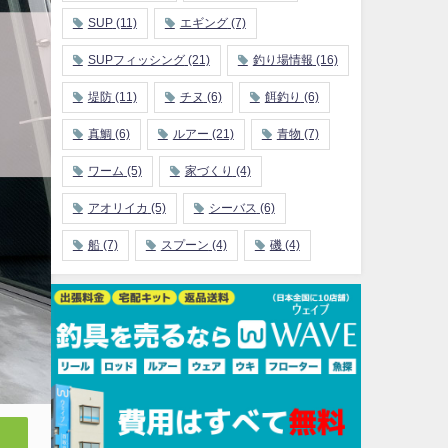
SUP
(11)
エギング
(7)
SUPフィッシング
(21)
釣り場情報
(16)
堤防
(11)
チヌ
(6)
餌釣り
(6)
真鯛
(6)
ルアー
(21)
青物
(7)
ワーム
(5)
家づくり
(4)
アオリイカ
(5)
シーバス
(6)
船
(7)
スプーン
(4)
磯
(4)