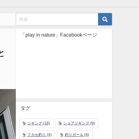
「play in nature」Facebookページ
と
タグ
ジギング
(18)
ショアジギング
(9)
フカセ釣り
(4)
釣りガール
(4)