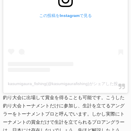
この投稿をInstagramで見る
kasumigaura_fishing(@kasumigaurafishing)がシェアした投稿
-
2
釣り大会に出場して賞金を得ることも可能です。こうした
釣り大会トーナメントだけに参加し、生計を立てるアング
ラーをトーナメントプロと呼んでいます。しかし実際にト
ーナメントの賞金だけで生計を立てられるプロアングラー
は、日本には存在しないでしょう。先ほど解説したよう