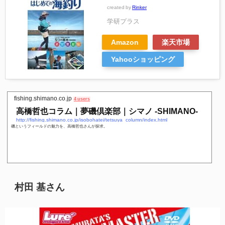
created by
Rinker
学研プラス
Amazon
楽天市場
Yahooショッピング
fishing.shimano.co.jp
4 users
高橋哲也コラム｜夢磯倶楽部｜シマノ -SHIMANO-
http://fishing.shimano.co.jp/isobohatei/tetsuya_column/index.html
磯というフィールドの魅力を、高橋哲也さんが探求。
村田 基さん