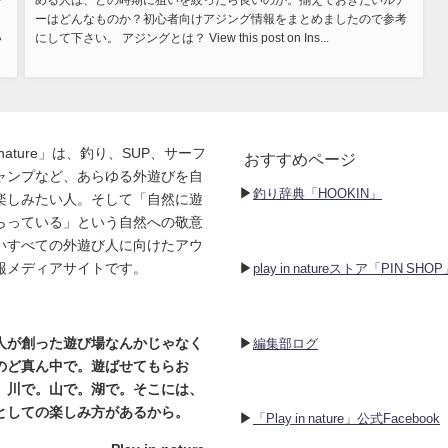
を
める人は、どの時期に狙いを絞ったら良いのか。揃えておきたいルア
ーはどんなものか？初心者向けアジング情報をまとめましたので参考
い
にして下さい。 アジングとは？ View this post on Ins...
in nature」は、釣り、SUP、サーフ
おすすめページ
ャンプなど、あらゆる外遊びを自
▶︎
釣り辞典「HOOKIN」
楽しみたい人。そして「自然に遊
らっている」という自然への敬意
いすべての外遊び人に向けたアウ
▶︎
報メディアサイトです。
play in natureストア「PIN SHO
▶︎
人が創った遊び場なんかじゃなく
編集部ログ
のど真ん中で。遊ばせてもらお
。川で。山で。湖で。そこには、
としての楽しみ方があるから。
▶︎
「Play in nature」公式Facebook