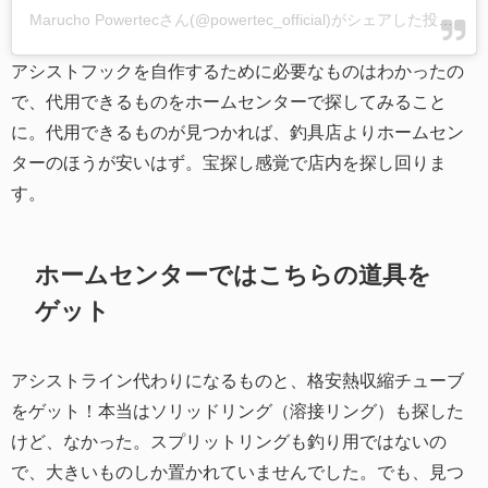
Marucho Powertecさん(@powertec_official)がシェアした投稿
-
2
アシストフックを自作するために必要なものはわかったの
で、代用できるものをホームセンターで探してみること
に。代用できるものが見つかれば、釣具店よりホームセン
ターのほうが安いはず。宝探し感覚で店内を探し回りま
す。
ホームセンターではこちらの道具を
ゲット
アシストライン代わりになるものと、格安熱収縮チューブ
をゲット！本当はソリッドリング（溶接リング）も探した
けど、なかった。スプリットリングも釣り用ではないの
で、大きいものしか置かれていませんでした。でも、見つ