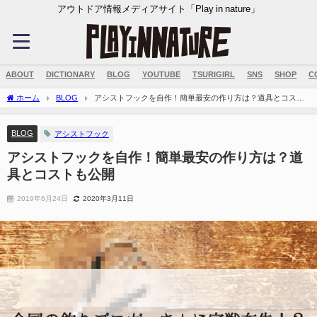
アウトドア情報メディアサイト「Play in nature」
ABOUT
DICTIONARY
BLOG
YOUTUBE
TSURIGIRL
SNS
SHOP
C
ホーム
BLOG
アシストフックを自作！簡単最安の作り方は？道具とコスト
も公開
BLOG
アシストフック
アシストフックを自作！簡単最安の作り方は？道
具とコストも公開
2019年6月24日
2020年3月11日