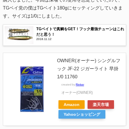
TGベイ党の僕はTGベイト180gにセッティングしていきま
す。サイズは1/0にしました。
TGベイトで真鯛をGET！フック最強チューンはこれ
だと思う！
2018.11.12
OWNER(オーナー) シングルフ
ック JF-22 ジガーライト 早掛
1/0 11760
created by
Rinker
オーナー(OWNER)
Amazon
楽天市場
Yahooショッピング