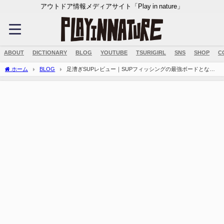
アウトドア情報メディアサイト「Play in nature」
ABOUT
DICTIONARY
BLOG
YOUTUBE
TSURIGIRL
SNS
SHOP
C
ホーム
BLOG
足漕ぎSUPレビュー｜SUPフィッシングの最強ボードとなる
か？！