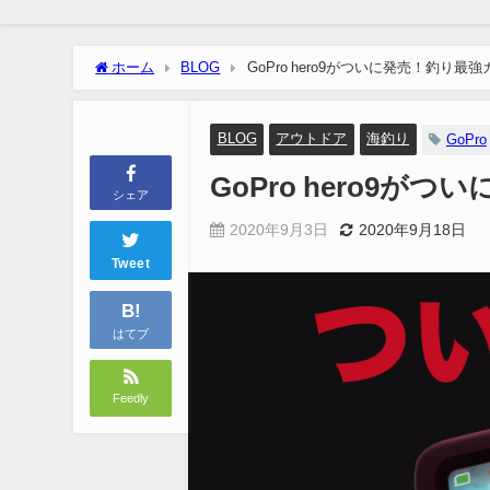
ホーム
BLOG
GoPro hero9がついに発売！釣り最
BLOG
アウトドア
海釣り
GoPro
GoPro hero9
シェア
2020年9月3日
2020年9月18日
Tweet
B!
はてブ
Feedly