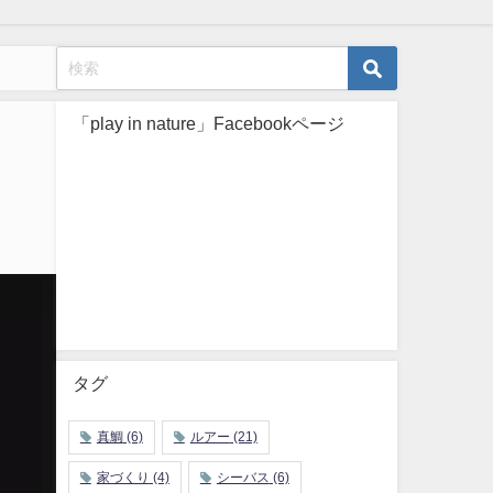
「play in nature」Facebookページ
タグ
真鯛
(6)
ルアー
(21)
家づくり
(4)
シーバス
(6)