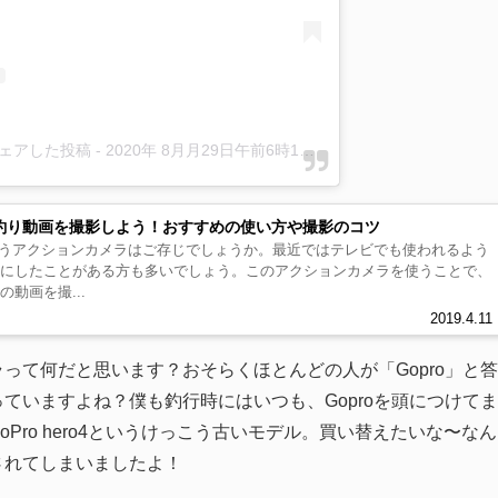
_)がシェアした投稿
-
2020年 8月月29日午前6時13分PDT
で釣り動画を撮影しよう！おすすめの使い方や撮影のコツ
というアクションカメラはご存じでしょうか。最近ではテレビでも使われるよう
目にしたことがある方も多いでしょう。このアクションカメラを使うことで、
の動画を撮...
2019.4.11
って何だと思います？おそらくほとんどの人が「Gopro」と
ていますよね？僕も釣行時にはいつも、Goproを頭につけて
Pro hero4というけっこう古いモデル。買い替えたいな〜なん
されてしまいましたよ！