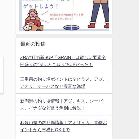
最近の投稿
ZRAY社の新SUP「GRAIN」は欲しい要素全
部盛りの“良いとこ取り”SUPだった！
三重県の釣り場ポイントは？ヒラメ、アジ、
アオリ、シーバスなど豊富な漁場
新潟県の釣り場情報｜アジ、キス、シーバ
答
ス、イナダなど狙う魚別に解説！
ま
和歌山県の釣り場情報｜アオリイカ、青物ポ
イントから車横付OKまで