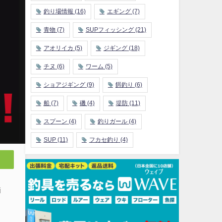
釣り場情報
(16)
エギング
(7)
青物
(7)
SUPフィッシング
(21)
アオリイカ
(5)
ジギング
(18)
チヌ
(6)
ワーム
(5)
ショアジギング
(9)
餌釣り
(6)
船
(7)
磯
(4)
堤防
(11)
スプーン
(4)
釣りガール
(4)
SUP
(11)
フカセ釣り
(4)
i