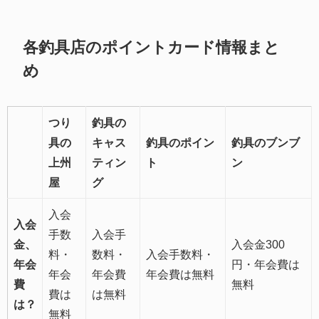
各釣具店のポイントカード情報まと
め
つり
釣具の
具の
キャス
釣具のポイン
釣具のブンブ
上州
ティン
ト
ン
屋
グ
入会
入会
手数
入会手
金、
入会金300
料・
数料・
入会手数料・
年会
円・年会費は
年会
年会費
年会費は無料
費
無料
費は
は無料
は？
無料