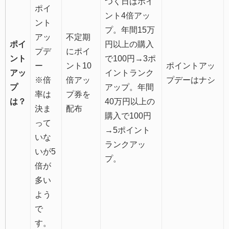
つく日はポイ
ポイ
ント4倍アッ
ント
プ。年間15万
アッ
不定期
ポイ
円以上の購入
プデ
にポイ
ント
で100円→3ポ
ー
ント10
ポイントアッ
アッ
イントランク
※倍
倍アッ
プデーはナシ
プ
アップ。年間
率は
プ券を
は？
40万円以上の
決ま
配布
購入で100円
って
→5ポイント
いな
ランクアッ
いが5
プ。
倍が
多い
よう
で
す。