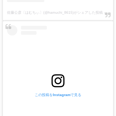
佐藤公彦〔はむちぃ〕(@hamuchi_8615)がシェアした投稿
-
202
この投稿をInstagramで見る