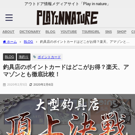
アウトドア情報メディアサイト「Play in nature」
ABOUT
DICTIONARY
BLOG
YOUTUBE
TSURIGIRL
SNS
SHOP
C
ホーム
BLOG
釣具店のポイントカードはどこがお得？楽天、アマゾンとも
徹底比較！
BLOG
海釣り
ポイントカード
釣具店のポイントカードはどこがお得？楽天、ア
マゾンとも徹底比較！
2020年2月5日
2020年2月6日