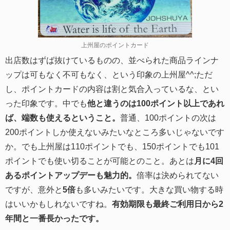
上州屋のポイントカード
出店数はずば抜けているものの、並べられた商品ラインナ
ップは可もなく不可もなく、という印象の上州屋^^;ただ
し、ポイントカードの内容は割と気合入っているな、とい
った印象です。中でも
他と違うのは100ポイント以上であれ
ば、端数も使えるということ。
普通、100ポイントの次は
200ポイントしか使えないみたいなところ多いじゃないです
か。でも上州屋は110ポイントでも、150ポイントでも101
ポイントでも使い切ることが可能とのこと。あとは
月に4回
あるポイントアップデーも魅力的。
倍率は決められてない
ですが、意外と
5倍
も多いみたいです。大きな買い物する時
はいいかもしれないですね。
有効期限も最終ご利用日から2
年間と一番長かったです。