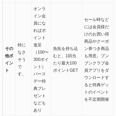
オンラ
イン会
セール時など
員にな
には会員様だ
ればポ
けのお買い得
イント
商品やクーポ
特に
進呈
その
魚拓を持ち込
ン券つき商品
なさ
（100〜
他ポ
むと、1回当
も用意。ブン
そう
300ポイ
イン
たり最大100
ブンクラブ会
で
ント）
ト
ポイントGET
員アプリをダ
す。
バース
ウンロードす
デー特
ると特典ゲッ
典プレ
トのイベント
ゼント
を不定期開催
なども
あり