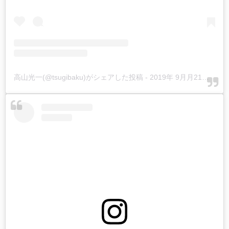
高山光一(@tsugibaku)がシェアした投稿
-
2019年 9月月21日午後11時17分PDT