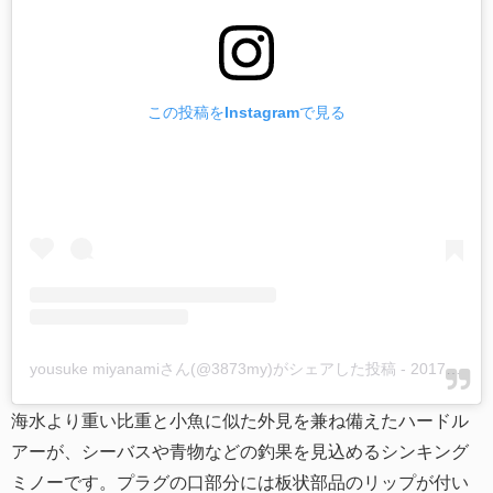
この投稿をInstagramで見る
yousuke miyanamiさん(@3873my)がシェアした投稿
-
2017年12月月14日午後12時10分PST
海水より重い比重と小魚に似た外見を兼ね備えたハードル
アーが、シーバスや青物などの釣果を見込めるシンキング
ミノーです。プラグの口部分には板状部品のリップが付い