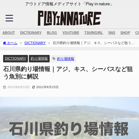
アウトドア情報メディアサイト「Play in nature」
ABOUT
DICTIONARY
BLOG
YOUTUBE
TSURIGIRL
SNS
SHOP
C
ホーム
DICTIONARY
石川県釣り場情報｜アジ、キス、シーバスなど狙う魚
別に解説
DICTIONARY
釣り場情報
釣り場情報
石川県釣り場情報｜アジ、キス、シーバスなど狙
う魚別に解説
2021年8月15日
2021年8月15日